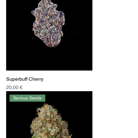
Superbuff Cherry
Preis
20,00 €
Serious Seeds